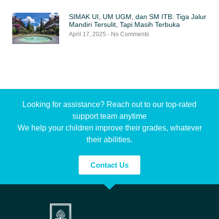
SIMAK UI, UM UGM, dan SM ITB: Tiga Jalur
Mandiri Tersulit, Tapi Masih Terbuka
April 17, 2025
No Comments
Looking for assistance? Reach out to our top-rated
support team anytime
We help your children improve their grades, whatever
their abilities.
Contact Us